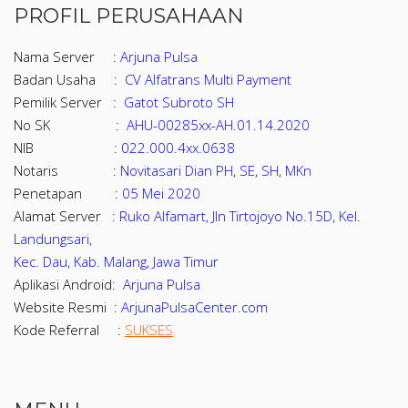
PROFIL PERUSAHAAN
Nama Server :
Arjuna Pulsa
Badan Usaha :
CV Alfatrans Multi Payment
Pemilik Server :
Gatot Subroto SH
No SK :
AHU-00285xx-AH.01.14.2020
NIB :
022.000.4xx.0638
Notaris :
Novitasari Dian PH, SE, SH, MKn
Penetapan :
05 Mei 2020
Alamat Server :
Ruko Alfamart, Jln Tirtojoyo No.15D, Kel.
Landungsari,
Kec. Dau, Kab. Malang, Jawa Timur
Aplikasi Android:
Arjuna Pulsa
Website Resmi :
ArjunaPulsaCenter.com
Kode Referral :
SUKSES