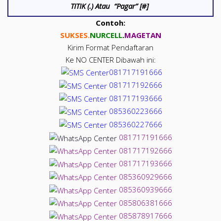
TITIK (.) Atau “Pagar” [#]
Contoh:
SUKSES.
NUR
CELL
.
MAGETAN
Kirim Format Pendaftaran
Ke NO CENTER Dibawah ini:
081717191666
081717192666
081717193666
085360223666
085360227666
081717191666
081717192666
081717193666
085360929666
085360939666
085806381666
085878917666