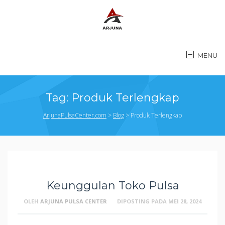
MENU
Tag:
Produk Terlengkap
ArjunaPulsaCenter.com
>
Blog
>
Produk Terlengkap
Keunggulan Toko Pulsa
OLEH
ARJUNA PULSA CENTER
DIPOSTING PADA
MEI 28, 2024