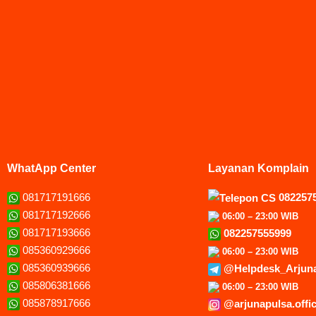
WhatApp Center
Layanan Komplain
081717191666
082257
081717192666
06:00 – 23:00 WIB
081717193666
082257555999
085360929666
06:00 – 23:00 WIB
085360939666
@Helpdesk_Arjun
085806381666
06:00 – 23:00 WIB
085878917666
@arjunapulsa.offic