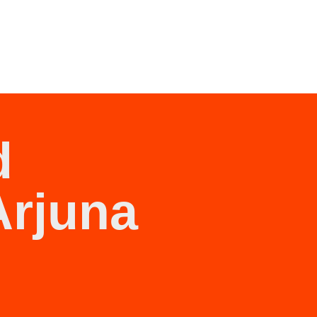
d
Arjuna