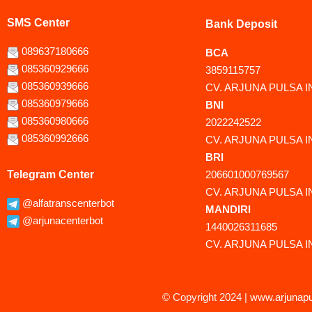
SMS Center
Bank Deposit
089637180666
BCA
085360929666
3859115757
085360939666
CV. ARJUNA PULSA 
085360979666
BNI
085360980666
2022242522
085360992666
CV. ARJUNA PULSA 
BRI
Telegram Center
206601000769567
CV. ARJUNA PULSA 
@alfatranscenterbot
MANDIRI
@arjunacenterbot
1440026311685
CV. ARJUNA PULSA 
© Copyright 2024 |
www.arjunapu