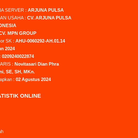
A SERVER :
ARJUNA PULSA
AN USAHA :
CV. ARJUNA PULSA
ONESIA
CV. MPN GROUP
or SK :
AHU-0060292-AH.01.14
un 2024
:
0209240022874
ARIS :
Novitasari Dian Phra
ni, SE, SH, MKn.
tapkan :
02 Agustus 2024
TISTIK ONLINE
ah