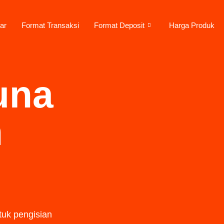
ar
Format Transaksi
Format Deposit
Harga Produk
una
n
tuk pengisian