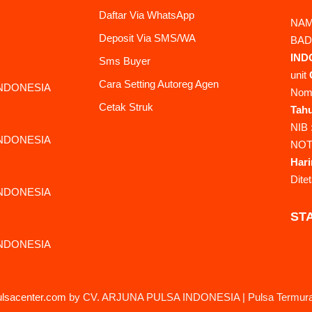
Daftar Via WhatsApp
NAM
Deposit Via SMS/WA
BAD
IND
Sms Buyer
unit
Cara Setting Autoreg Agen
INDONESIA
Nom
Cetak Struk
Tah
NIB 
INDONESIA
NOT
Hari
Dite
INDONESIA
STA
INDONESIA
lsacenter.com
by CV. ARJUNA PULSA INDONESIA | Pulsa Termur