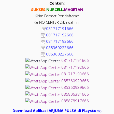
Contoh:
SUKSES.
NUR
CELL
.
MAGETAN
Kirim Format Pendaftaran
Ke NO CENTER Dibawah ini:
081717191666
081717192666
081717193666
085360223666
085360227666
081717191666
081717192666
081717193666
085360929666
085360939666
085806381666
085878917666
Download Aplikasi ARJUNA PULSA di Playstore,