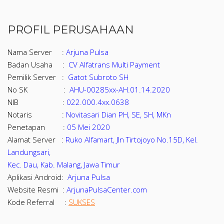
PROFIL PERUSAHAAN
Nama Server :
Arjuna Pulsa
Badan Usaha :
CV Alfatrans Multi Payment
Pemilik Server :
Gatot Subroto SH
No SK :
AHU-00285xx-AH.01.14.2020
NIB :
022.000.4xx.0638
Notaris :
Novitasari Dian PH, SE, SH, MKn
Penetapan :
05 Mei 2020
Alamat Server :
Ruko Alfamart, Jln Tirtojoyo No.15D, Kel.
Landungsari,
Kec. Dau, Kab. Malang, Jawa Timur
Aplikasi Android:
Arjuna Pulsa
Website Resmi :
ArjunaPulsaCenter.com
Kode Referral :
SUKSES