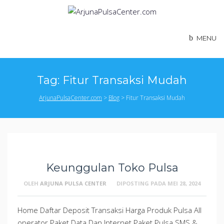
Skip
to
content
MENU
Tag:
Fitur Transaksi Mudah
ArjunaPulsaCenter.com
>
Blog
>
Fitur Transaksi Mudah
Keunggulan Toko Pulsa
OLEH
ARJUNA PULSA CENTER
DIPOSTING PADA
MEI 28, 2024
Home Daftar Deposit Transaksi Harga Produk Pulsa All
operator Paket Data Dan Internet Paket Pulsa SMS &