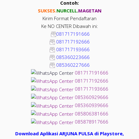
Contoh:
SUKSES.
NUR
CELL
.
MAGETAN
Kirim Format Pendaftaran
Ke NO CENTER Dibawah ini:
081717191666
081717192666
081717193666
085360223666
085360227666
081717191666
081717192666
081717193666
085360929666
085360939666
085806381666
085878917666
Download Aplikasi ARJUNA PULSA di Playstore,