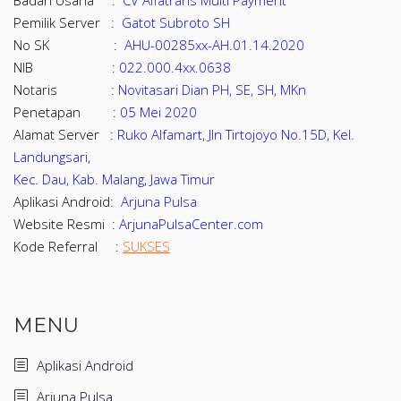
Badan Usaha :
CV Alfatrans Multi Payment
Pemilik Server :
Gatot Subroto SH
No SK :
AHU-00285xx-AH.01.14.2020
NIB :
022.000.4xx.0638
Notaris :
Novitasari Dian PH, SE, SH, MKn
Penetapan :
05 Mei 2020
Alamat Server :
Ruko Alfamart, Jln Tirtojoyo No.15D, Kel.
Landungsari,
Kec. Dau, Kab. Malang, Jawa Timur
Aplikasi Android:
Arjuna Pulsa
Website Resmi :
ArjunaPulsaCenter.com
Kode Referral :
SUKSES
MENU
Aplikasi Android
Arjuna Pulsa