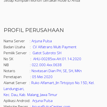
Setiap Komplain Mohon sertakan Kode ID Anda
PROFIL PERUSAHAAN
Nama Server :
Arjuna Pulsa
Badan Usaha :
CV Alfatrans Multi Payment
Pemilik Server :
Gatot Subroto SH
No SK :
AHU-00285xx-AH.01.14.2020
NIB :
022.000.4xx.0638
Notaris :
Novitasari Dian PH, SE, SH, MKn
Penetapan :
05 Mei 2020
Alamat Server :
Ruko Alfamart, Jln Tirtojoyo No.15D, Kel.
Landungsari,
Kec. Dau, Kab. Malang, Jawa Timur
Aplikasi Android:
Arjuna Pulsa
Website Resmi :
ArjunaPulsaCenter.com