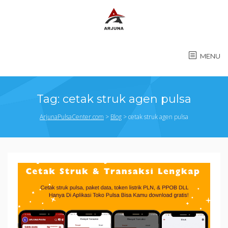
MENU
Tag:
cetak struk agen pulsa
ArjunaPulsaCenter.com
>
Blog
>
cetak struk agen pulsa