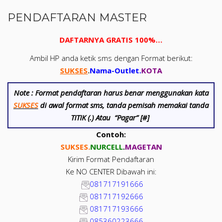
PENDAFTARAN MASTER
DAFTARNYA GRATIS 100%…
Ambil HP anda ketik sms dengan Format berikut:
SUKSES
.
Nama-Outlet
.
KOTA
Note :
Format pendaftaran harus benar menggunakan kata
SUKSES
di awal format sms, tanda pemisah memakai tanda
TITIK (.) Atau “Pagar” [#]
Contoh:
SUKSES.
NUR
CELL
.
MAGETAN
Kirim Format Pendaftaran
Ke NO CENTER Dibawah ini:
081717191666
081717192666
081717193666
085360223666