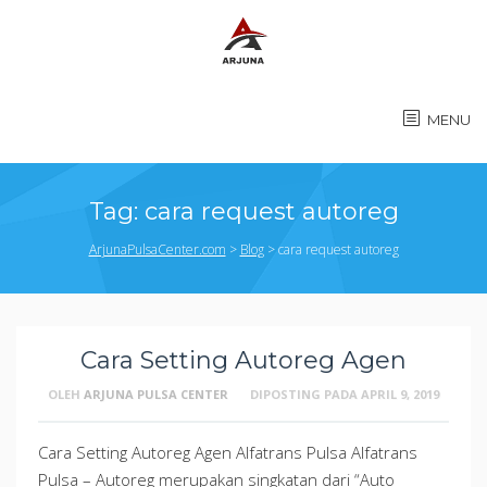
MENU
Tag:
cara request autoreg
ArjunaPulsaCenter.com
>
Blog
>
cara request autoreg
Cara Setting Autoreg Agen
OLEH
ARJUNA PULSA CENTER
DIPOSTING PADA
APRIL 9, 2019
Cara Setting Autoreg Agen Alfatrans Pulsa Alfatrans
Pulsa – Autoreg merupakan singkatan dari “Auto