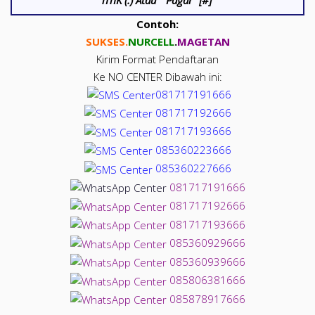
Contoh:
SUKSES.
NUR
CELL
.
MAGETAN
Kirim Format Pendaftaran
Ke NO CENTER Dibawah ini:
081717191666
081717192666
081717193666
085360223666
085360227666
081717191666
081717192666
081717193666
085360929666
085360939666
085806381666
085878917666