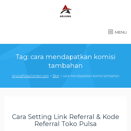
MENU
Tag:
cara mendapatkan komisi
tambahan
ArjunaPulsaCenter.com
>
Blog
>
cara mendapatkan komisi tambahan
Cara Setting Link Referral & Kode
Referral Toko Pulsa