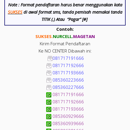
Note :
Format pendaftaran harus benar menggunakan kata
SUKSES
di awal format sms, tanda pemisah memakai tanda
TITIK (.) Atau “Pagar” [#]
Contoh:
SUKSES.
NUR
CELL
.
MAGETAN
Kirim Format Pendaftaran
Ke NO CENTER Dibawah ini:
081717191666
081717192666
081717193666
085360223666
085360227666
081717191666
081717192666
081717193666
085360929666
085360939666