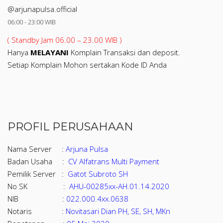
@arjunapulsa.official
06:00 - 23:00 WIB
( Standby Jam 06.00 – 23.00 WIB )
Hanya
MELAYANI
Komplain Transaksi dan deposit.
Setiap Komplain Mohon sertakan Kode ID Anda
PROFIL PERUSAHAAN
Nama Server :
Arjuna Pulsa
Badan Usaha :
CV Alfatrans Multi Payment
Pemilik Server :
Gatot Subroto SH
No SK :
AHU-00285xx-AH.01.14.2020
NIB :
022.000.4xx.0638
Notaris :
Novitasari Dian PH, SE, SH, MKn