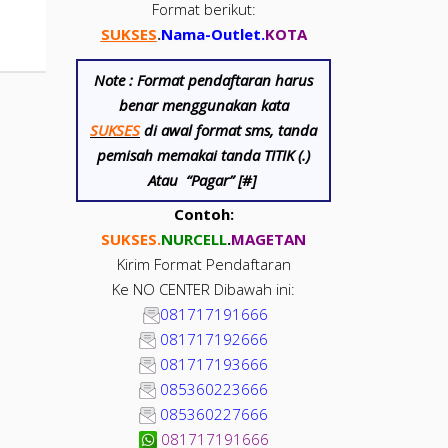
Format berikut:
SUKSES
.
Nama-Outlet
.
KOTA
Note :
Format pendaftaran harus
benar menggunakan kata
SUKSES
di awal format sms, tanda
pemisah memakai tanda TITIK (.)
Atau “Pagar” [#]
Contoh:
SUKSES.
NUR
CELL
.
MAGETAN
Kirim Format Pendaftaran
Ke NO CENTER Dibawah ini:
081717191666
081717192666
081717193666
085360223666
085360227666
081717191666