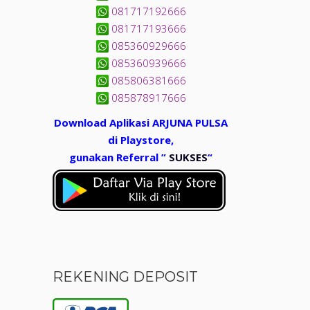
081717192666
081717193666
085360929666
085360939666
085806381666
085878917666
Download Aplikasi ARJUNA PULSA
di Playstore,
gunakan Referral ”
SUKSES
“
REKENING DEPOSIT