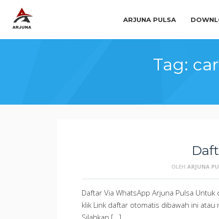
ARJUNA PULSA
DOWNLO
Tag:
car
Daf
OLEH
ARJUNA PU
Daftar Via WhatsApp Arjuna Pulsa Untuk 
klik Link daftar otomatis dibawah ini ata
Silahkan […]