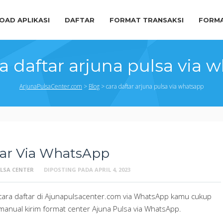
AD APLIKASI
DAFTAR
FORMAT TRANSAKSI
FORMA
a daftar arjuna pulsa via 
ArjunaPulsaCenter.com
>
Blog
>
cara daftar arjuna pulsa via whatsapp
tar Via WhatsApp
LSA CENTER
DIPOSTING PADA
APRIL 4, 2023
cara daftar di Ajunapulsacenter.com via WhatsApp kamu cukup
u manual kirim format center Ajuna Pulsa via WhatsApp.