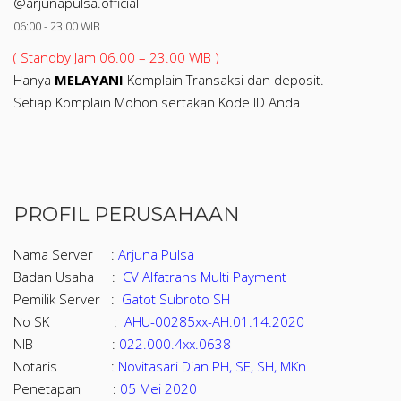
@arjunapulsa.official
06:00 - 23:00 WIB
( Standby Jam 06.00 – 23.00 WIB )
Hanya
MELAYANI
Komplain Transaksi dan deposit.
Setiap Komplain Mohon sertakan Kode ID Anda
PROFIL PERUSAHAAN
Nama Server :
Arjuna Pulsa
Badan Usaha :
CV Alfatrans Multi Payment
Pemilik Server :
Gatot Subroto SH
No SK :
AHU-00285xx-AH.01.14.2020
NIB :
022.000.4xx.0638
Notaris :
Novitasari Dian PH, SE, SH, MKn
Penetapan :
05 Mei 2020