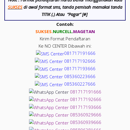
SUKSES
di awal format sms, tanda pemisah memakai tanda
TITIK (.) Atau “Pagar” [#]
Contoh:
SUKSES.
NUR
CELL
.
MAGETAN
Kirim Format Pendaftaran
Ke NO CENTER Dibawah ini:
081717191666
081717192666
081717193666
085360223666
085360227666
081717191666
081717192666
081717193666
085360929666
085360939666
085806381666