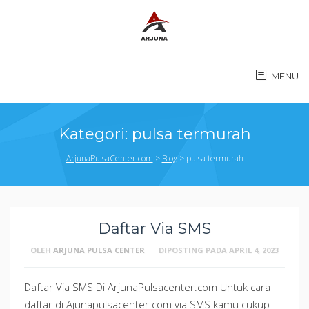
MENU
Kategori:
pulsa termurah
ArjunaPulsaCenter.com
>
Blog
>
pulsa termurah
Daftar Via SMS
OLEH
ARJUNA PULSA CENTER
DIPOSTING PADA
APRIL 4, 2023
Daftar Via SMS Di ArjunaPulsacenter.com Untuk cara
daftar di Ajunapulsacenter.com via SMS kamu cukup