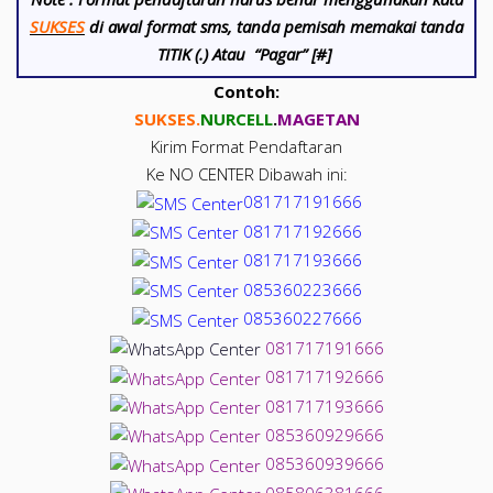
SUKSES
di awal format sms, tanda pemisah memakai tanda
TITIK (.) Atau “Pagar” [#]
Contoh:
SUKSES.
NUR
CELL
.
MAGETAN
Kirim Format Pendaftaran
Ke NO CENTER Dibawah ini:
081717191666
081717192666
081717193666
085360223666
085360227666
081717191666
081717192666
081717193666
085360929666
085360939666
085806381666