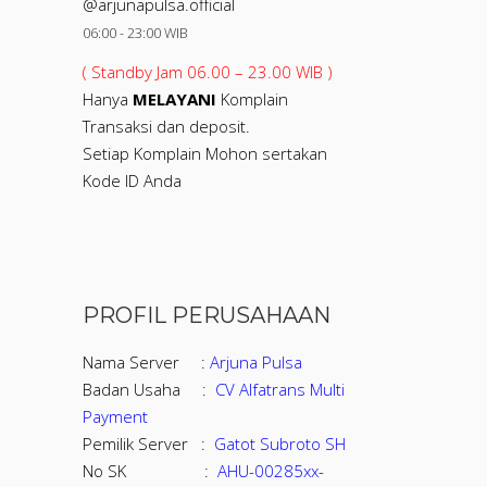
@arjunapulsa.official
06:00 - 23:00 WIB
( Standby Jam 06.00 – 23.00 WIB )
Hanya
MELAYANI
Komplain
Transaksi dan deposit.
Setiap Komplain Mohon sertakan
Kode ID Anda
PROFIL PERUSAHAAN
Nama Server :
Arjuna Pulsa
Badan Usaha :
CV Alfatrans Multi
Payment
Pemilik Server :
Gatot Subroto SH
No SK :
AHU-00285xx-