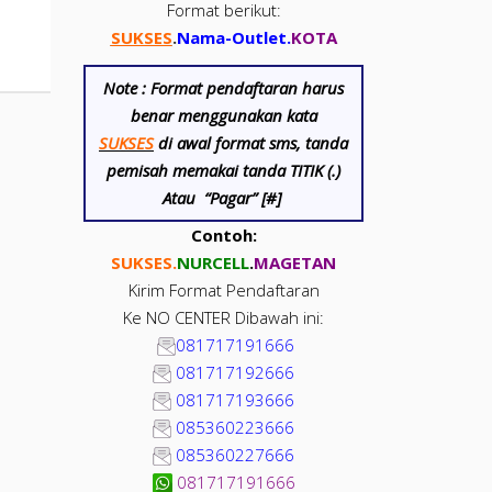
Format berikut:
SUKSES
.
Nama-Outlet
.
KOTA
Note :
Format pendaftaran harus
benar menggunakan kata
SUKSES
di awal format sms, tanda
pemisah memakai tanda TITIK (.)
Atau “Pagar” [#]
Contoh:
SUKSES.
NUR
CELL
.
MAGETAN
Kirim Format Pendaftaran
Ke NO CENTER Dibawah ini:
081717191666
081717192666
081717193666
085360223666
085360227666
081717191666