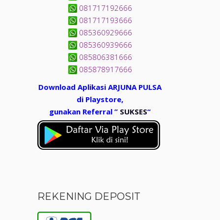
081717192666
081717193666
085360929666
085360939666
085806381666
085878917666
Download Aplikasi ARJUNA PULSA
di Playstore,
gunakan Referral ”
SUKSES
“
REKENING DEPOSIT