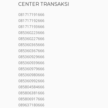
CENTER TRANSAKSI
081717191666
081717192666
081717193666
085360223666
085360227666
085360365666
085360367666
085360929666
085360939666
085360979666
085360980666
085360992666
085804584666
085806381666
085806917666
089637180666