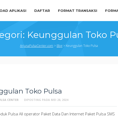
AD APLIKASI
DAFTAR
FORMAT TRANSAKSI
FORMA
egori:
Keunggulan Toko P
ArjunaPulsaCenter.com
>
Blog
>
Keunggulan Toko Pulsa
ggulan Toko Pulsa
ULSA CENTER
DIPOSTING PADA
MEI 28, 2024
duk Pulsa All operator Paket Data Dan Internet Paket Pulsa SMS