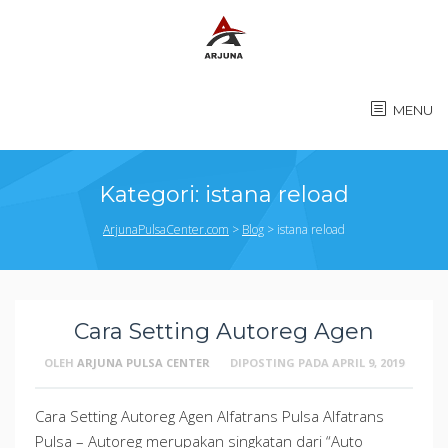
MENU
Kategori:
istana reload
ArjunaPulsaCenter.com
>
Blog
>
istana reload
Cara Setting Autoreg Agen
OLEH
ARJUNA PULSA CENTER
DIPOSTING PADA
APRIL 9, 2019
Cara Setting Autoreg Agen Alfatrans Pulsa Alfatrans
Pulsa – Autoreg merupakan singkatan dari “Auto