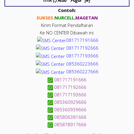
Contoh:
SUKSES.
NUR
CELL
.
MAGETAN
Kirim Format Pendaftaran
Ke NO CENTER Dibawah ini:
081717191666
081717192666
081717193666
085360223666
085360227666
081717191666
081717192666
081717193666
085360929666
085360939666
085806381666
085878917666