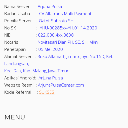
Nama Server :
Arjuna Pulsa
Badan Usaha :
CV Alfatrans Multi Payment
Pemilik Server :
Gatot Subroto SH
No SK :
AHU-00285xx-AH.01.14.2020
NIB :
022.000.4xx.0638
Notaris :
Novitasari Dian PH, SE, SH, MKn
Penetapan :
05 Mei 2020
Alamat Server :
Ruko Alfamart, Jln Tirtojoyo No.15D, Kel.
Landungsari,
Kec. Dau, Kab. Malang, Jawa Timur
Aplikasi Android:
Arjuna Pulsa
Website Resmi :
ArjunaPulsaCenter.com
Kode Referral :
SUKSES
MENU