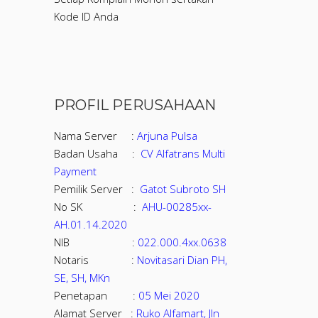
Kode ID Anda
PROFIL PERUSAHAAN
Nama Server :
Arjuna Pulsa
Badan Usaha :
CV Alfatrans Multi
Payment
Pemilik Server :
Gatot Subroto SH
No SK :
AHU-00285xx-
AH.01.14.2020
NIB :
022.000.4xx.0638
Notaris :
Novitasari Dian PH,
SE, SH, MKn
Penetapan :
05 Mei 2020
Alamat Server :
Ruko Alfamart, Jln