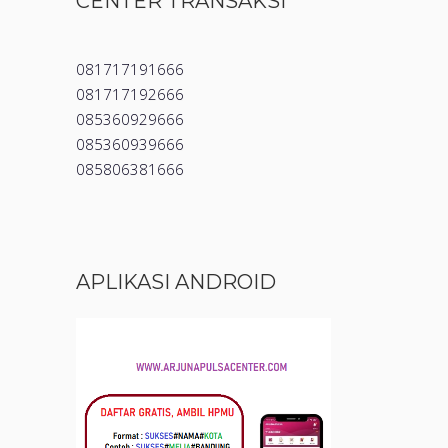
CENTER TRANSAKSI
081717191666
081717192666
085360929666
085360939666
085806381666
APLIKASI ANDROID