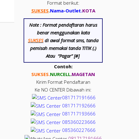
Format berikut:
SUKSES
.
Nama-Outlet
.
KOTA
Note :
Format pendaftaran harus
benar menggunakan kata
SUKSES
di awal format sms, tanda
pemisah memakai tanda TITIK (.)
Atau “Pagar” [#]
Contoh:
SUKSES.
NUR
CELL
.
MAGETAN
Kirim Format Pendaftaran
Ke NO CENTER Dibawah ini:
081717191666
081717192666
081717193666
085360223666
085360227666
081717191666