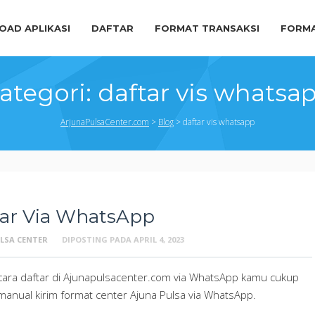
AD APLIKASI
DAFTAR
FORMAT TRANSAKSI
FORMA
ategori:
daftar vis whatsa
ArjunaPulsaCenter.com
>
Blog
>
daftar vis whatsapp
tar Via WhatsApp
LSA CENTER
DIPOSTING PADA
APRIL 4, 2023
cara daftar di Ajunapulsacenter.com via WhatsApp kamu cukup
u manual kirim format center Ajuna Pulsa via WhatsApp.